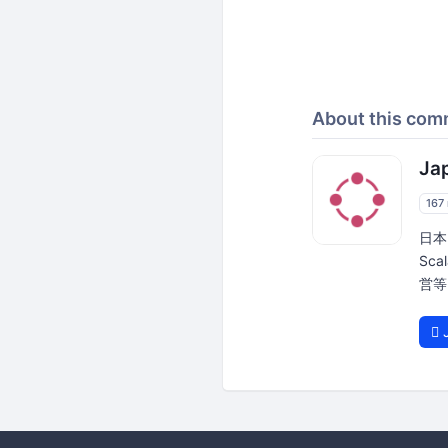
About this com
Ja
167
日本
Sc
営等を
J