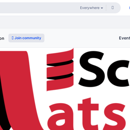
Even
Join community
ion