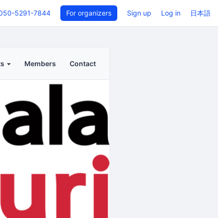
050-5291-7844
For organizers
Sign up
Log in
日本語
ts
Members
Contact