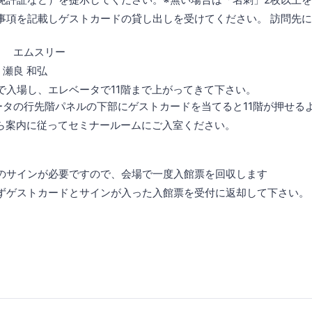
事項を記載しゲストカードの貸し出しを受けてください。 訪問先
： エムスリー
瀬良 和弘
で入場し、エレベータで11階まで上がってきて下さい。
ータの行先階パネルの下部にゲストカードを当てると11階が押せる
たら案内に従ってセミナールームにご入室ください。
のサインが必要ですので、会場で一度入館票を回収します
ずゲストカードとサインが入った入館票を受付に返却して下さい。